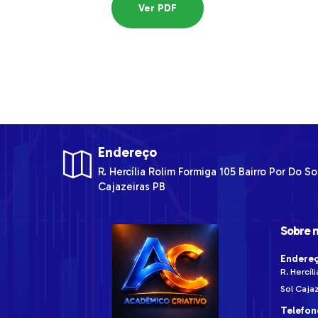
Ver PDF
Endereço
R. Hercília Rolim Formiga
105
Bairro Por Do So
Cajazeiras
PB
Sobre 
Endere
R. Hercíl
Sol
Cajaz
Telefon