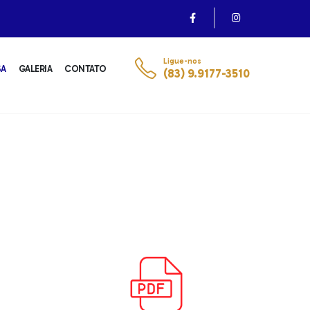
Ligue-nos
SA
GALERIA
CONTATO
(83) 9.9177-3510