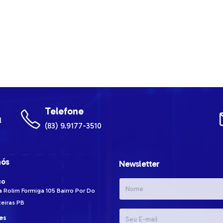
Telefone
l
(83) 9.9177-3510
nós
Newsletter
ço
ia Rolim Formiga
105
Bairro Por Do
eiras
PB
es