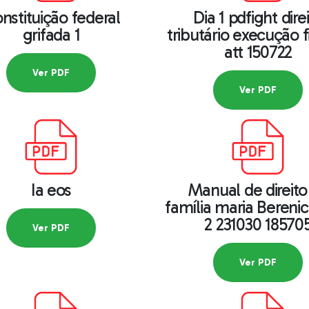
nstituição federal
Dia 1 pdfight dire
grifada 1
tributário execução fis
att 150722
Ver PDF
Ver PDF
Ia eos
Manual de direito
família maria Berenic
2 231030 18570
Ver PDF
Ver PDF