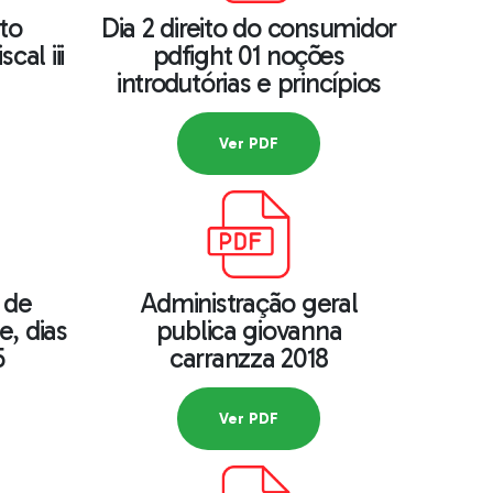
ito
Dia 2 direito do consumidor
cal iii
pdfight 01 noções
introdutórias e princípios
Ver PDF
 de
Administração geral
e, dias
publica giovanna
5
carranzza 2018
Ver PDF