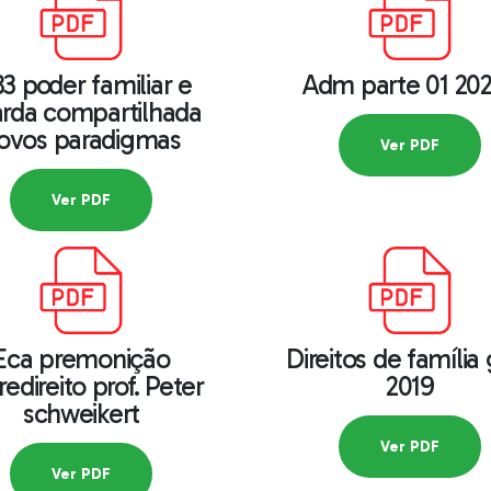
83 poder familiar e
Adm parte 01 202
rda compartilhada
ovos paradigmas
Ver PDF
Ver PDF
Eca premonição
Direitos de família
edireito prof. Peter
2019
schweikert
Ver PDF
Ver PDF